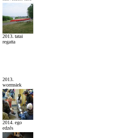
2013. tatai
regatta
2013.
wormsiek
nálunk
2014. ego
edzés