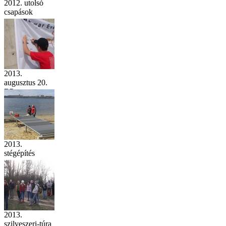
2012. utolsó
csapások
2013.
augusztus 20.
BP.
2013.
stégépítés
2013.
szilveszeri-túra