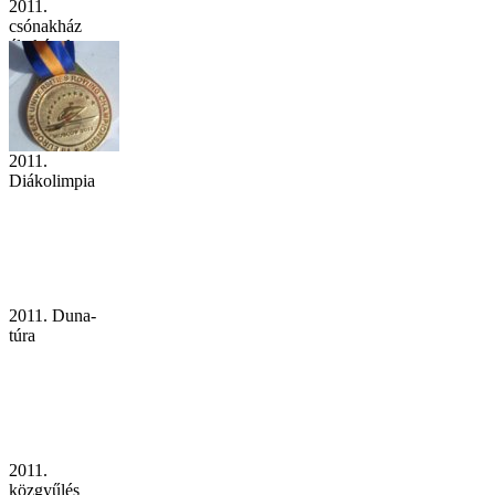
2011.
csónakház
életképek
2011.
Diákolimpia
2011. Duna-
túra
2011.
közgyűlés