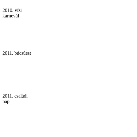
2010. vízi
karnevál
2011. búcsúest
2011. családi
nap