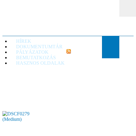
TTVE
HÍREK
DOKUMENTUMTÁR
PÁLYÁZATOK
BEMUTATKOZÁS
HASZNOS OLDALAK