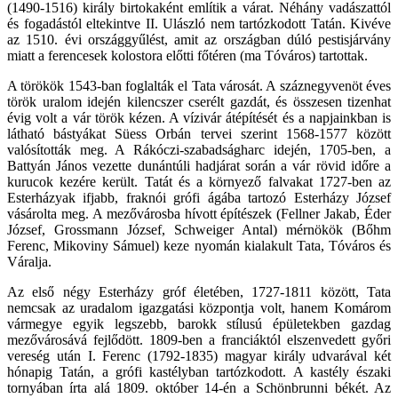
(1490-1516) király birtokaként említik a várat. Néhány vadászattól
és fogadástól eltekintve II. Ulászló nem tartózkodott Tatán. Kivéve
az 1510. évi országgyűlést, amit az országban dúló pestisjárvány
miatt a ferencesek kolostora előtti főtéren (ma Tóváros) tartottak.
A törökök 1543-ban foglalták el Tata városát. A száznegyvenöt éves
török uralom idején kilencszer cserélt gazdát, és összesen tizenhat
évig volt a vár török kézen. A vízivár átépítését és a napjainkban is
látható bástyákat Süess Orbán tervei szerint 1568-1577 között
valósították meg. A Rákóczi-szabadságharc idején, 1705-ben, a
Battyán János vezette dunántúli hadjárat során a vár rövid időre a
kurucok kezére került. Tatát és a környező falvakat 1727-ben az
Esterházyak ifjabb, fraknói grófi ágába tartozó Esterházy József
vásárolta meg. A mezővárosba hívott építészek (Fellner Jakab, Éder
József, Grossmann József, Schweiger Antal) mérnökök (Bőhm
Ferenc, Mikoviny Sámuel) keze nyomán kialakult Tata, Tóváros és
Váralja.
Az első négy Esterházy gróf életében, 1727-1811 között, Tata
nemcsak az uradalom igazgatási központja volt, hanem Komárom
vármegye egyik legszebb, barokk stílusú épületekben gazdag
mezővárosává fejlődött. 1809-ben a franciáktól elszenvedett győri
vereség után I. Ferenc (1792-1835) magyar király udvarával két
hónapig Tatán, a grófi kastélyban tartózkodott. A kastély északi
tornyában írta alá 1809. október 14-én a Schönbrunni békét. Az