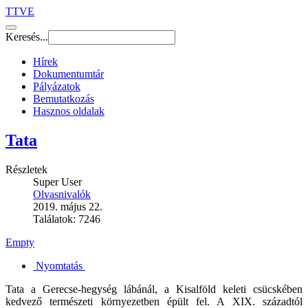
TTVE
Keresés...
Hírek
Dokumentumtár
Pályázatok
Bemutatkozás
Hasznos oldalak
Tata
Részletek
Super User
Olvasnivalók
2019. május 22.
Találatok: 7246
Empty
Nyomtatás
Tata a Gerecse-hegység lábánál, a Kisalföld keleti csücskében
kedvező természeti környezetben épült fel. A XIX. századtól