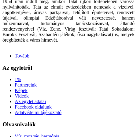
1954 után indult meg, amikor Tatát újkori történetében várossá
nyilvánították. Tata az elmúlt évtizedekben nemcsak a vizeivel,
angolkertjével, árnyas parkjaival, felújított épületeivel, rendezett
útjaival, olimpiai Edzőtáborával vált nevezetessé, hanem
múzeumaival, tudományos tanácskozásaival, állandó
rendezvényeivel (Víz, Zene, Virág fesztivál; Tatai Sokadalom;
Barokk Fesztivál; Szabadtéri játékok; őszi nagyhalászat) is, melyek
öregbítették a város hírnevét.
Tovább
Az egyletről
1%
Partnereink
Képek
Videók
Az egylet adatai
Facebook oldalunk
Adatvédelmi tájékoztató
Olvasnivalók
Víz, mozgás, harmónia