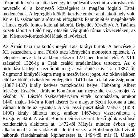
központi fekvése miatt- tizenegy településről vezet út a városba- róla
nevezték el a környező községeket is magába foglaló Tatai-
medencének. A legrégibb időktől kezdve ember által lakott hely volt.
Kr. e. II. században a rómaiak elfoglalták Pannóniát és megépítették
a limes egyik fontos katonai táborát, Brigetiót (Ószőny). A Tatához
közeli tábort a Látó-hegy oldalán végigfutó római vízvezetéken, az
ún. Kismosó-forrásokból látták el ivóvízzel.
Az Árpád-házi uralkodók idején Tata királyi birtok. A bencések a
XI. században, a mai Fürdő utca környékén monostort építettek. A
település neve Tata alakban először 1221-ben fordult elő. A XIII.
századtól 1326-ig a Csák család uradalmához tartozott. Az ő
birtoklásuk idején kezdődött meg a vár építése is. Tata 1387-től,
Zsigmond királytól kapta meg a mezővárosi jogot. Az oklevelekben
ettől az időtől civitasként emlegették. 1410 után a tatai vár Zsigmond
(1387-1437) király kedves tartózkodási helye. Habsburg Albert
felesége, Erzsébet királyné Komáromban megszülte csecsemőjét. A
későbbi V. Lászlót Székesfehérvárra vitték koronázásra, amikor
1440. május 14-én a főúri kíséret és a magyar Szent Korona a tatai
várban töltötte az éjszakát. A vár lassú pusztulását Mátyás (1458-
1490) király állította meg, amikor 1467-ben visszaváltotta a
Rozgonyiaktól. A várat- Bonfini leírása szerint- késő gótikus stílusú
rezidenciává alakította át. 1472-től Mátyás minden évben egy
alkalommal Tatán vadászott. Ide tért vissza a Habsburgokkal vívott
háborúk fáradalmainak kipihenésére is. 1494-től már II. Ulászló