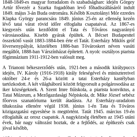
1848-1849-es magyar forradalom és szabadságharc idején Görgey
Artúr fővezér a Szarka fogadóban levő főhadiszállásáról indult
1849. május 3-án Buda ostromára. Később Kosztolányi Mór ezredes
Klapka György parancsára 1849. június 25-én az ellenség kezén
lévő tatai várat rövid időre elfoglalta csapataival. Az 1867-es
kiegyezés után kezdődött el Tata és Tóváros nagyarányú
városiasodása. Kisebb gyárak épültek. A Bécset Budapesttel
összekötő vasút 1883-1884-ben érte el Tatát. Esterházy Miklós gróf
lóversenypályát, közelében 1886-ban Tóvároskert néven vasúti
megállót, 1888-ban Várszínházat építetett. A nyolc osztályos piarista
főgimnázium 1911-1912-ben valósult meg.
A Trianoni békeszerződés után, 1921-ben a második királypuccs
idején, IV. Károly (1916-1918) király feleségével és minisztereivel
október 24-e és 26-a között a tatai Esterházy kastélyban
tartózkodott. A két világháború között felgyorsult a polgárosodása az
iker községeknek. A Szent Imre fiúiskola, a piarista konviktus, a
Tatai Múzeum, a Mezőgazdasági Népiskola, dr. Mike József sebész
főorvos szanatóriuma került átadásra. Az Esterházy-uradalom
tiltakozása ellenére végül 1938. június 1-én Tata és Tóváros
közigazgatási egyesítése is megtörtént. Tatát 1945. március 19-én
elfoglalták az orosz csapatok. A nagyközség életében az 1945 utáni
évek, bár nagy változást hoztak, de a fejlődés, az építkezés csak
jóval később,