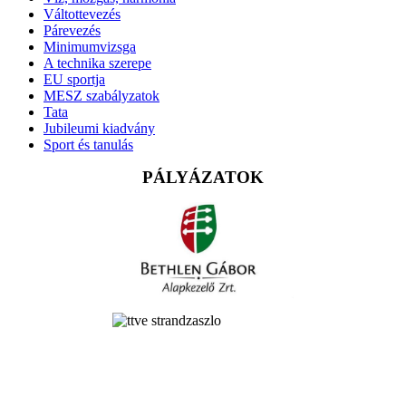
Váltottevezés
Párevezés
Minimumvizsga
A technika szerepe
EU sportja
MESZ szabályzatok
Tata
Jubileumi kiadvány
Sport és tanulás
PÁLYÁZATOK