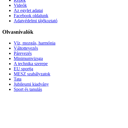
Képek
Videók
Az egylet adatai
Facebook oldalunk
Adatvédelmi tájékoztató
Olvasnivalók
Víz, mozgás, harmónia
Váltottevezés
Párevezés
Minimumvizsga
A technika szerepe
EU sportja
MESZ szabályzatok
Tata
Jubileumi kiadvány
Sport és tanulás