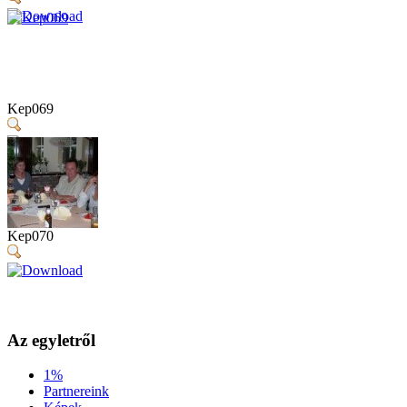
Kep069
Kep070
Az egyletről
1%
Partnereink