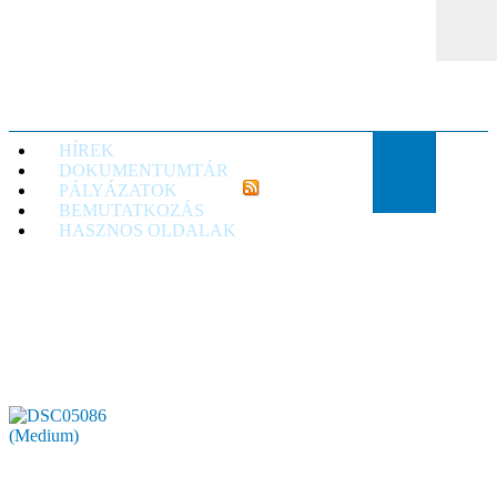
TTVE
HÍREK
DOKUMENTUMTÁR
PÁLYÁZATOK
BEMUTATKOZÁS
HASZNOS OLDALAK