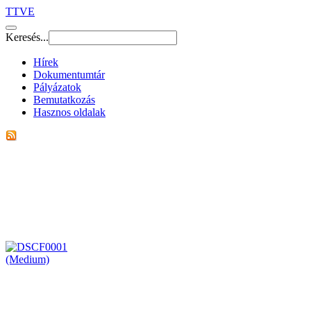
TTVE
Keresés...
Hírek
Dokumentumtár
Pályázatok
Bemutatkozás
Hasznos oldalak