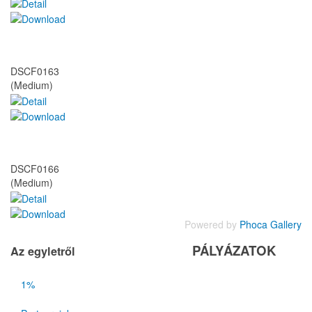
DSCF0163
(Medium)
DSCF0166
(Medium)
Powered by
Phoca Gallery
PÁLYÁZATOK
Az egyletről
1%