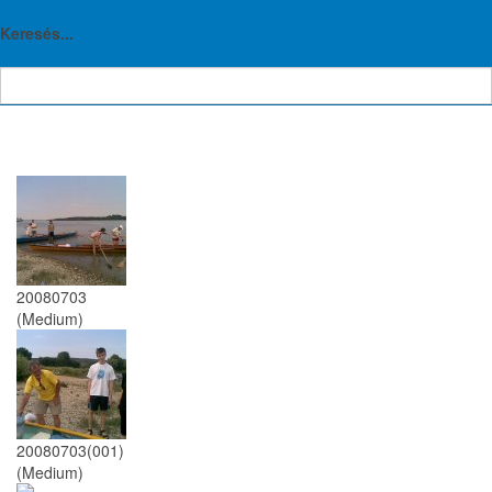
TTVE
Keresés...
20080703
(Medium)
20080703(001)
(Medium)