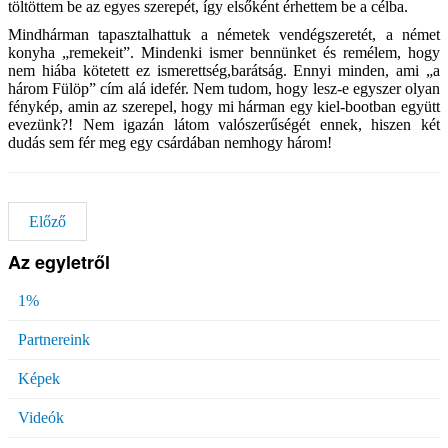
töltöttem be az egyes szerepét, így elsőként érhettem be a célba.
Mindhárman tapasztalhattuk a németek vendégszeretét, a német
konyha „remekeit”. Mindenki ismer bennünket és remélem, hogy
nem hiába kötetett ez ismerettség,barátság. Ennyi minden, ami „a
három Fülöp” cím alá idefér. Nem tudom, hogy lesz-e egyszer olyan
fénykép, amin az szerepel, hogy mi hárman egy kiel-bootban együtt
evezünk?! Nem igazán látom valószerűségét ennek, hiszen két
dudás sem fér meg egy csárdában nemhogy három!
Előző
Az egyletről
1%
Partnereink
Képek
Videók