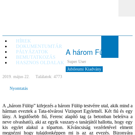
TTVE
HÍREK
DOKUMENTUMTÁR
A három Fülöp
PÁLYÁZATOK
BEMUTATKOZÁS
Super User
HASZNOS OLDALAK
Jubileumi Kiadvány
2019. május 22.
Találatok: 4773
Empty
Nyomtatás
A „három Fülöp” kifejezés a három Fülöp testvérre utal, akik mind a
hárman eveztek a Tata-tóvárosi Vizisport Egyletnél. Két fiú és egy
lány. A legidősebb fiú, Ferenc alapító tag (a betonban beleírva a
neve olvasható), aki az egyik vaszary-s tanárjától hallotta, hogy egy
kis egylet alakul a tóparton. Kíváncsiság vezérletével elment
megnézni hogy tulajdonképpen mi is az az evezés. Bizonyára