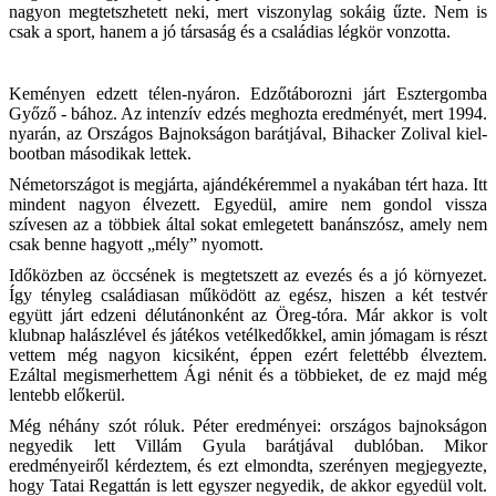
nagyon megtetszhetett neki, mert viszonylag sokáig űzte. Nem is
csak a sport, hanem a jó társaság és a családias légkör vonzotta.
Keményen edzett télen-nyáron. Edzőtáborozni járt Esztergomba
Győző - bához. Az intenzív edzés meghozta eredményét, mert 1994.
nyarán, az Országos Bajnokságon barátjával, Bihacker Zolival kiel-
bootban másodikak lettek.
Németországot is megjárta, ajándékéremmel a nyakában tért haza. Itt
mindent nagyon élvezett. Egyedül, amire nem gondol vissza
szívesen az a többiek által sokat emlegetett banánszósz, amely nem
csak benne hagyott „mély” nyomott.
Időközben az öccsének is megtetszett az evezés és a jó környezet.
Így tényleg családiasan működött az egész, hiszen a két testvér
együtt járt edzeni délutánonként az Öreg-tóra. Már akkor is volt
klubnap halászlével és játékos vetélkedőkkel, amin jómagam is részt
vettem még nagyon kicsiként, éppen ezért felettébb élveztem.
Ezáltal megismerhettem Ági nénit és a többieket, de ez majd még
lentebb előkerül.
Még néhány szót róluk. Péter eredményei: országos bajnokságon
negyedik lett Villám Gyula barátjával dublóban. Mikor
eredményeiről kérdeztem, és ezt elmondta, szerényen megjegyezte,
hogy Tatai Regattán is lett egyszer negyedik, de akkor egyedül volt.