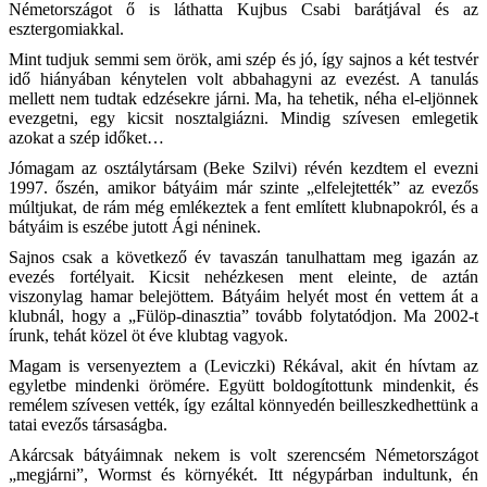
Németországot ő is láthatta Kujbus Csabi barátjával és az
esztergomiakkal.
Mint tudjuk semmi sem örök, ami szép és jó, így sajnos a két testvér
idő hiányában kénytelen volt abbahagyni az evezést. A tanulás
mellett nem tudtak edzésekre járni. Ma, ha tehetik, néha el-eljönnek
evezgetni, egy kicsit nosztalgiázni. Mindig szívesen emlegetik
azokat a szép időket…
Jómagam az osztálytársam (Beke Szilvi) révén kezdtem el evezni
1997. őszén, amikor bátyáim már szinte „elfelejtették” az evezős
múltjukat, de rám még emlékeztek a fent említett klubnapokról, és a
bátyáim is eszébe jutott Ági néninek.
Sajnos csak a következő év tavaszán tanulhattam meg igazán az
evezés fortélyait. Kicsit nehézkesen ment eleinte, de aztán
viszonylag hamar belejöttem. Bátyáim helyét most én vettem át a
klubnál, hogy a „Fülöp-dinasztia” tovább folytatódjon. Ma 2002-t
írunk, tehát közel öt éve klubtag vagyok.
Magam is versenyeztem a (Leviczki) Rékával, akit én hívtam az
egyletbe mindenki örömére. Együtt boldogítottunk mindenkit, és
remélem szívesen vették, így ezáltal könnyedén beilleszkedhettünk a
tatai evezős társaságba.
Akárcsak bátyáimnak nekem is volt szerencsém Németországot
„megjárni”, Wormst és környékét. Itt négypárban indultunk, én