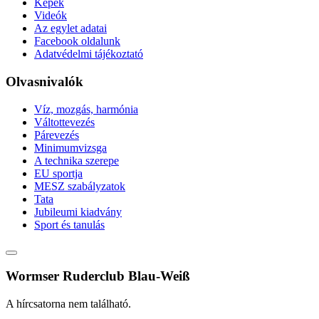
Képek
Videók
Az egylet adatai
Facebook oldalunk
Adatvédelmi tájékoztató
Olvasnivalók
Víz, mozgás, harmónia
Váltottevezés
Párevezés
Minimumvizsga
A technika szerepe
EU sportja
MESZ szabályzatok
Tata
Jubileumi kiadvány
Sport és tanulás
Wormser Ruderclub Blau-Weiß
A hírcsatorna nem található.