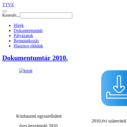
TTVE
Keresés...
Hírek
Dokumentumtár
Pályázatok
Bemutatkozás
Hasznos oldalak
Dokumentumtár 2010.
Közhasznú egyszerűsített
2010.évi számvitel
éves beszámoló 2010.