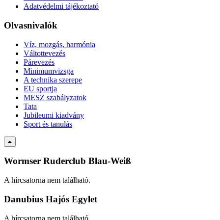
Adatvédelmi tájékoztató
Olvasnivalók
Víz, mozgás, harmónia
Váltottevezés
Párevezés
Minimumvizsga
A technika szerepe
EU sportja
MESZ szabályzatok
Tata
Jubileumi kiadvány
Sport és tanulás
Wormser Ruderclub Blau-Weiß
A hírcsatorna nem található.
Danubius Hajós Egylet
A hírcsatorna nem található.